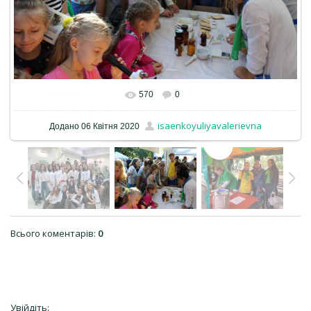
570
0
isaenkoyuliyavalerievna
Додано
06 Квітня 2020
Всього коментарів
:
0
Увійдіть: