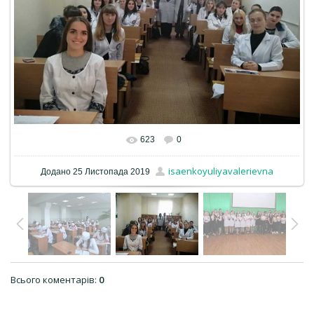
623
0
isaenkoyuliyavalerievna
Додано
25 Листопада 2019
Всього коментарів
:
0