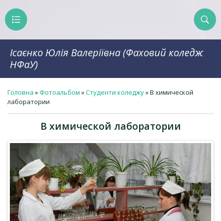
Ісаєнко Юлія Валеріївна (Фаховий коледж
НФаУ)
Головна
»
Фотоальбом
»
Студенти коледжу
» В химической
лаборатории
В химической лаборатории