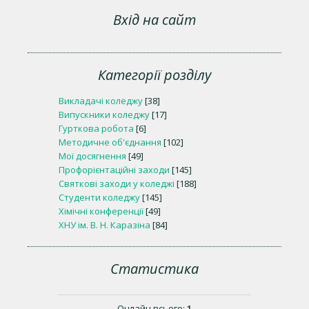
Вхід на сайт
Категорії розділу
Викладачі коледжу
[38]
Випускники коледжу
[17]
Гурткова робота
[6]
Методичне об'єднання
[102]
Мої досягнення
[49]
Профорієнтаційні заходи
[145]
Святкові заходи у коледжі
[188]
Студенти коледжу
[145]
Хімічні конференції
[49]
ХНУ ім. В. Н. Каразіна
[84]
Статистика
Онлайн всього:
1