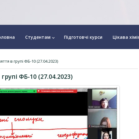
оловна
Студентам
Підготовчі курси
Цікава хімі
keyboard_arrow_down
яття в групі ФБ-10 (27.04.2023)
групі ФБ-10 (27.04.2023)