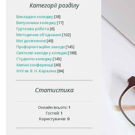
Категорії розділу
Викладачі коледжу
[38]
Випускники коледжу
[17]
Гурткова робота
[6]
Методичне об'єднання
[102]
Мої досягнення
[49]
Профорієнтаційні заходи
[145]
Святкові заходи у коледжі
[188]
Студенти коледжу
[145]
Хімічні конференції
[49]
ХНУ ім. В. Н. Каразіна
[84]
Статистика
Онлайн всього:
1
Гостей:
1
Користувачів:
0