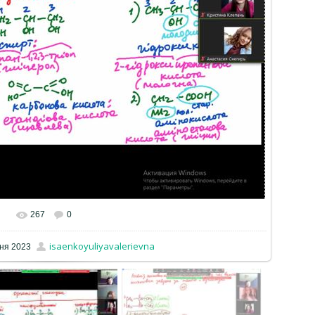
267
0
isaenkoyuliyavalerievna
тня 2023