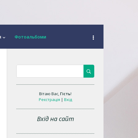
я
Фотоальбоми
keyboard_arrow_down
Вітаю Вас
,
Гість
!
Реєстрація
|
Вхід
Вхід на сайт