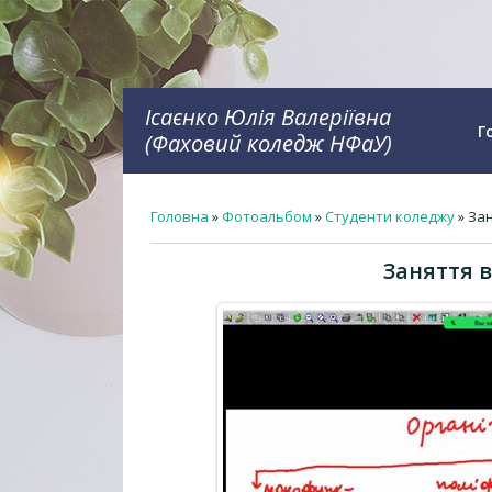
Ісаєнко Юлія Валеріївна
Г
(Фаховий коледж НФаУ)
Головна
»
Фотоальбом
»
Студенти коледжу
» Зан
Заняття в 