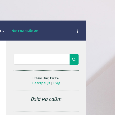
я
Фотоальбоми
keyboard_arrow_down
Вітаю Вас
,
Гість
!
Реєстрація
|
Вхід
Вхід на сайт