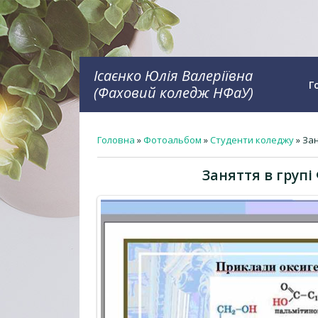
Ісаєнко Юлія Валеріївна
Г
(Фаховий коледж НФаУ)
Головна
»
Фотоальбом
»
Студенти коледжу
» Зан
Заняття в групі