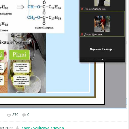
379
0
isaenkoyuliyavalerievna
вня 2022