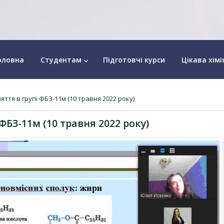
оловна
Студентам
Підготовчі курси
Цікава хімі
keyboard_arrow_down
яття в групі ФБЗ-11м (10 травня 2022 року)
 ФБЗ-11м (10 травня 2022 року)