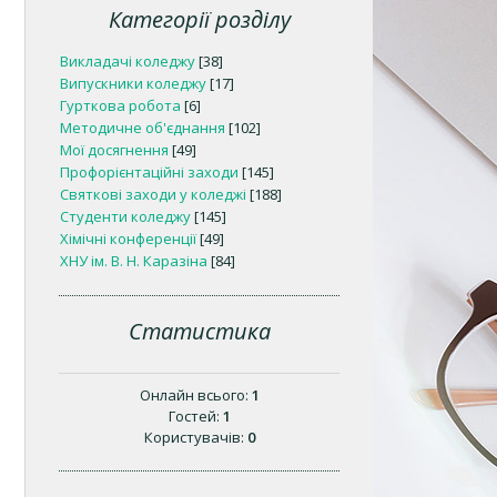
Категорії розділу
Викладачі коледжу
[38]
Випускники коледжу
[17]
Гурткова робота
[6]
Методичне об'єднання
[102]
Мої досягнення
[49]
Профорієнтаційні заходи
[145]
Святкові заходи у коледжі
[188]
Студенти коледжу
[145]
Хімічні конференції
[49]
ХНУ ім. В. Н. Каразіна
[84]
Статистика
Онлайн всього:
1
Гостей:
1
Користувачів:
0