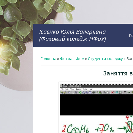
Ісаєнко Юлія Валеріївна
Г
(Фаховий коледж НФаУ)
Головна
»
Фотоальбом
»
Студенти коледжу
» Зан
Заняття в 