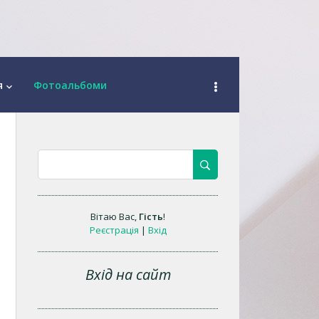
я
Фотоальбоми
keyboard_arrow_down
Вітаю Вас
,
Гість
!
Реєстрація
|
Вхід
Вхід на сайт