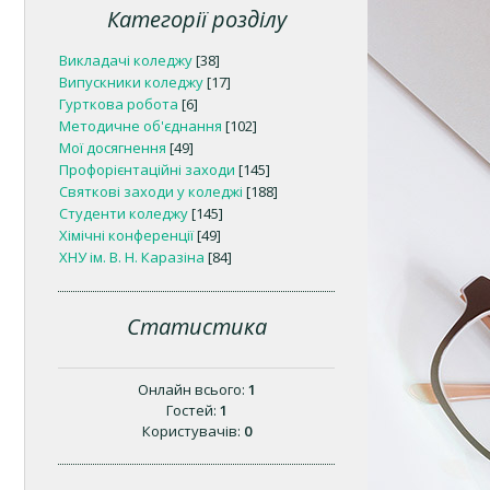
Категорії розділу
Викладачі коледжу
[38]
Випускники коледжу
[17]
Гурткова робота
[6]
Методичне об'єднання
[102]
Мої досягнення
[49]
Профорієнтаційні заходи
[145]
Святкові заходи у коледжі
[188]
Студенти коледжу
[145]
Хімічні конференції
[49]
ХНУ ім. В. Н. Каразіна
[84]
Статистика
Онлайн всього:
1
Гостей:
1
Користувачів:
0