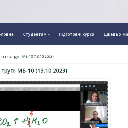
оловна
Студентам
Підготовчі курси
Цікава хімі
keyboard_arrow_down
яття в групі МБ-10 (13.10.2023)
групі МБ-10 (13.10.2023)