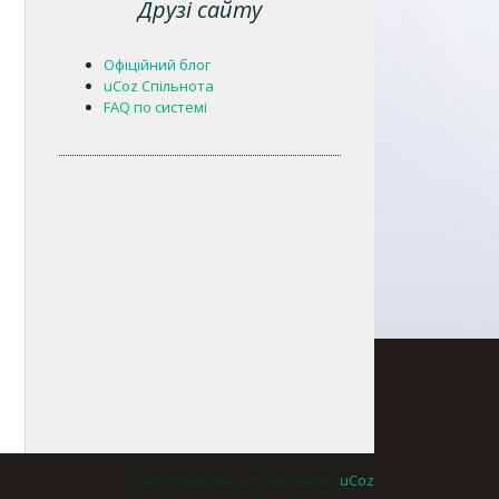
Друзі сайту
Офіційний блог
uCoz Спільнота
FAQ по системі
Сайт управляється системою
uCoz