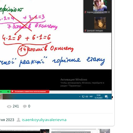
241
0
isaenkoyuliyavalerievna
тня 2023