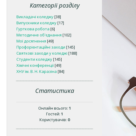
Категорії розділу
Викладачі коледжу
[38]
Випускники коледжу
[17]
Гурткова робота
[6]
Методичне об'єднання
[102]
Мої досягнення
[49]
Профорієнтаційні заходи
[145]
Святкові заходи у коледжі
[188]
Студенти коледжу
[145]
Хімічні конференції
[49]
ХНУ ім. В. Н. Каразіна
[84]
Статистика
Онлайн всього:
1
Гостей:
1
Користувачів:
0