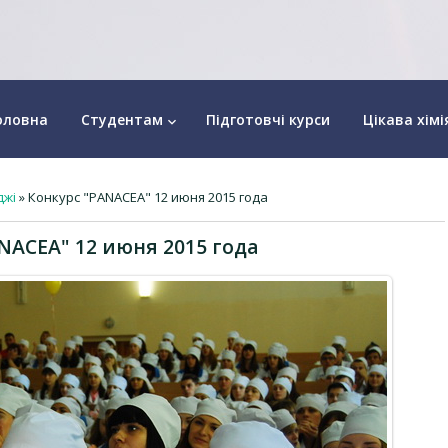
оловна
Студентам
Підготовчі курси
Цікава хімі
keyboard_arrow_down
джі
» Конкурс "PANACEA" 12 июня 2015 года
NACEA" 12 июня 2015 года