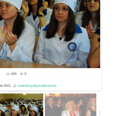
443
0
isaenkoyuliyavalerievna
ня 2021