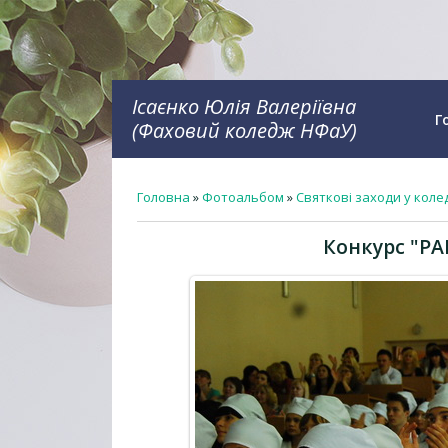
Ісаєнко Юлія Валеріївна
Г
(Фаховий коледж НФаУ)
Головна
»
Фотоальбом
»
Святкові заходи у коле
Конкурс "PA