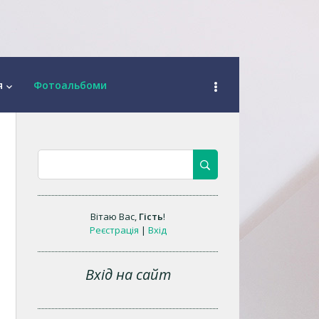
я
Фотоальбоми
keyboard_arrow_down
Вітаю Вас
,
Гість
!
Реєстрація
|
Вхід
Вхід на сайт