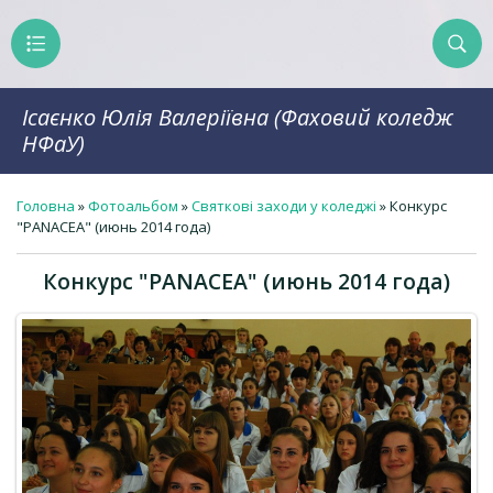
Ісаєнко Юлія Валеріївна (Фаховий коледж
НФаУ)
Головна
»
Фотоальбом
»
Святкові заходи у коледжі
» Конкурс
"PANACEA" (июнь 2014 года)
Конкурс "PANACEA" (июнь 2014 года)