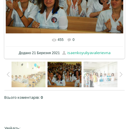
455
0
isaenkoyuliyavalerievna
Додано
21 Березня 2021
Всього коментарів
:
0
Увійдіть: