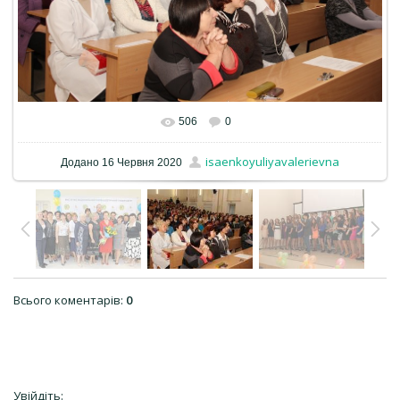
506
0
isaenkoyuliyavalerievna
Додано
16 Червня 2020
Всього коментарів
:
0
Увійдіть: