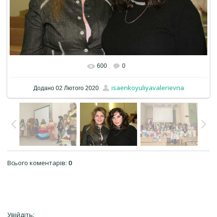
600
0
isaenkoyuliyavalerievna
Додано
02 Лютого 2020
Всього коментарів
:
0
Увійдіть: