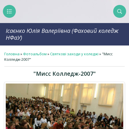
Ісаєнко Юлія Валеріївна (Фаховий коледж
НФаУ)
Головна
»
Фотоальбом
»
Святкові заходи у коледжі
» "Мисс
Колледж-2007"
"Мисс Колледж-2007"