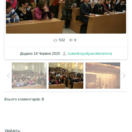
532
0
isaenkoyuliyavalerievna
Додано
18 Червня 2020
Всього коментарів
:
0
Увійдіть: