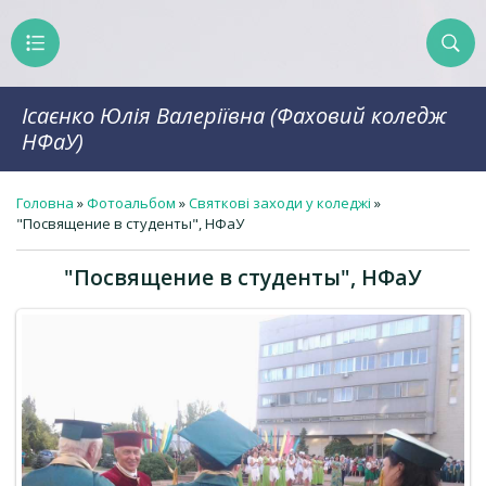
Ісаєнко Юлія Валеріївна (Фаховий коледж
НФаУ)
Головна
»
Фотоальбом
»
Святкові заходи у коледжі
»
"Посвящение в студенты", НФаУ
"Посвящение в студенты", НФаУ