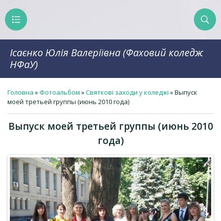
Ісаєнко Юлія Валеріївна (Фаховий коледж
НФаУ)
Головна
»
Фотоальбом
»
Святкові заходи у коледжі
» Выпуск
моей третьей группы (июнь 2010 года)
Выпуск моей третьей группы (июнь 2010
года)