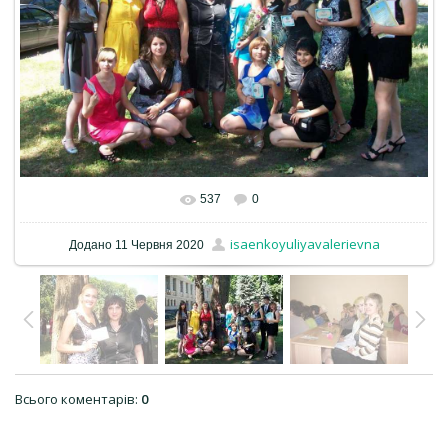
537
0
isaenkoyuliyavalerievna
Додано
11 Червня 2020
Всього коментарів
:
0