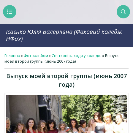
Ісаєнко Юлія Валеріївна (Фаховий коледж
НФаУ)
Головна
»
Фотоальбом
»
Святкові заходи у коледжі
» Выпуск
моей второй группы (июнь 2007 года)
Выпуск моей второй группы (июнь 2007
года)