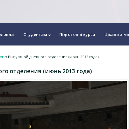
оловна
Студентам
Підготовчі курси
Цікава хімі
keyboard_arrow_down
джі
» Выпускной дневного отделения (июнь 2013 года)
го отделения (июнь 2013 года)