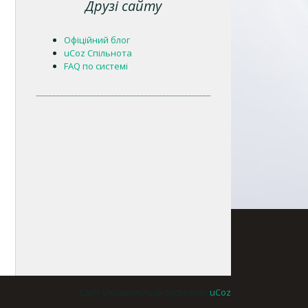
Друзі сайту
Офіційний блог
uCoz Спільнота
FAQ по системі
Сайт управляється системою
uCoz