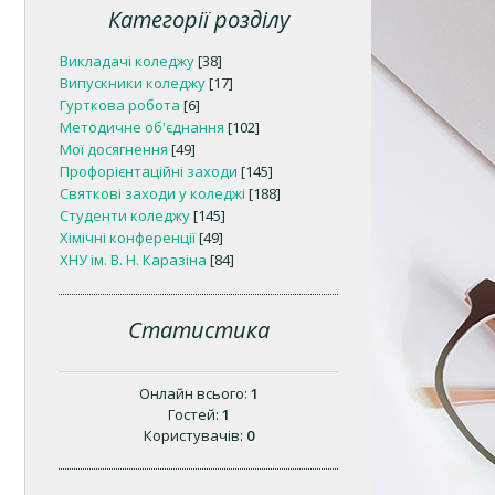
Категорії розділу
Викладачі коледжу
[38]
Випускники коледжу
[17]
Гурткова робота
[6]
Методичне об'єднання
[102]
Мої досягнення
[49]
Профорієнтаційні заходи
[145]
Святкові заходи у коледжі
[188]
Студенти коледжу
[145]
Хімічні конференції
[49]
ХНУ ім. В. Н. Каразіна
[84]
Статистика
Онлайн всього:
1
Гостей:
1
Користувачів:
0