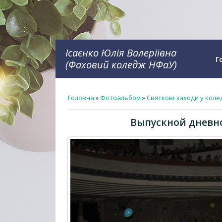
Ісаєнко Юлія Валеріївна
Г
(Фаховий коледж НФаУ)
Головна
»
Фотоальбом
»
Святкові заходи у коле
Выпускной дневно