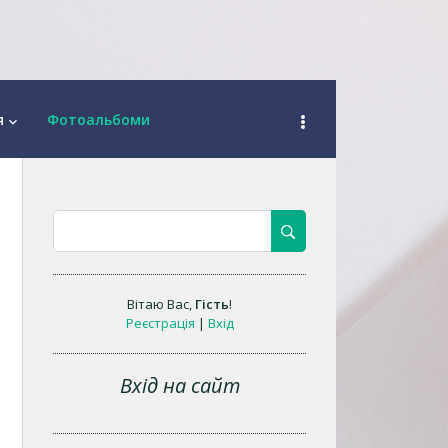
я
Фотоальбоми
keyboard_arrow_down
Вітаю Вас
,
Гість
!
Реєстрація
|
Вхід
Вхід на сайт