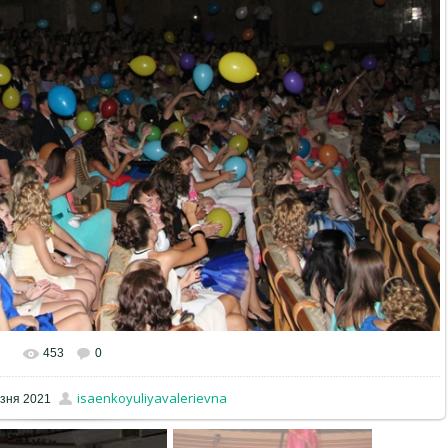
453
0
isaenkoyuliyavalerievna
зня 2021