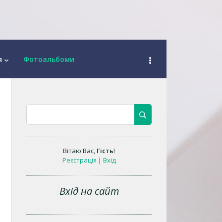
я
Фотоальбоми
keyboard_arrow_down
Вітаю Вас
,
Гість
!
Реєстрація
|
Вхід
Вхід на сайт