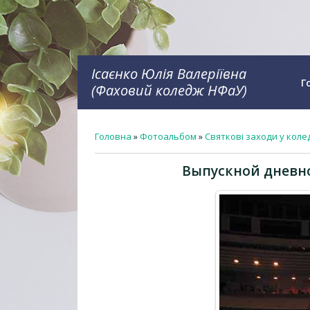
Ісаєнко Юлія Валеріївна
Г
(Фаховий коледж НФаУ)
Головна
»
Фотоальбом
»
Святкові заходи у коле
Выпускной дневно