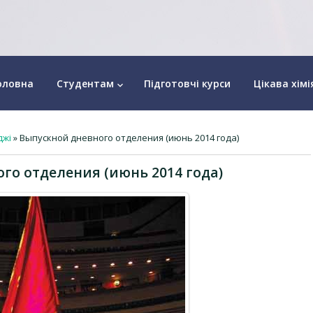
оловна
Студентам
Підготовчі курси
Цікава хімі
keyboard_arrow_down
джі
» Выпускной дневного отделения (июнь 2014 года)
го отделения (июнь 2014 года)