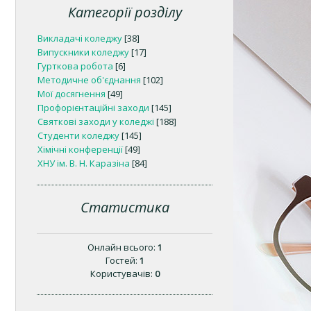
Категорії розділу
Викладачі коледжу
[38]
Випускники коледжу
[17]
Гурткова робота
[6]
Методичне об'єднання
[102]
Мої досягнення
[49]
Профорієнтаційні заходи
[145]
Святкові заходи у коледжі
[188]
Студенти коледжу
[145]
Хімічні конференції
[49]
ХНУ ім. В. Н. Каразіна
[84]
Статистика
Онлайн всього:
1
Гостей:
1
Користувачів:
0