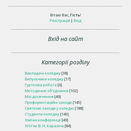
Вітаю Вас
,
Гість
!
Реєстрація
|
Вхід
Вхід на сайт
Категорії розділу
Викладачі коледжу
[38]
Випускники коледжу
[17]
Гурткова робота
[6]
Методичне об'єднання
[102]
Мої досягнення
[49]
Профорієнтаційні заходи
[145]
Святкові заходи у коледжі
[188]
Студенти коледжу
[145]
Хімічні конференції
[49]
ХНУ ім. В. Н. Каразіна
[84]