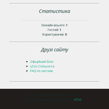
Статистика
Онлайн всього:
1
Гостей:
1
Користувачів:
0
Друзі сайту
Офіційний блог
uCoz Спільнота
FAQ по системі
Copyright chemkharkov © 2026
Сайт управляється системою
uCoz