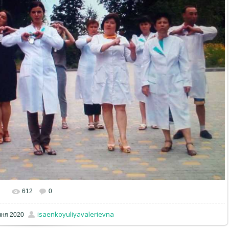
612
0
isaenkoyuliyavalerievna
вня 2020