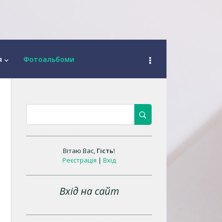
я
Фотоальбоми
keyboard_arrow_down
Вітаю Вас
,
Гість
!
Реєстрація
|
Вхід
Вхід на сайт