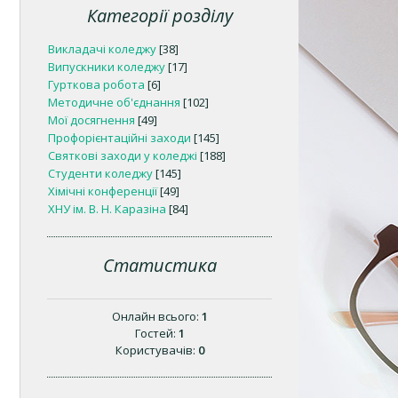
Категорії розділу
Викладачі коледжу
[38]
Випускники коледжу
[17]
Гурткова робота
[6]
Методичне об'єднання
[102]
Мої досягнення
[49]
Профорієнтаційні заходи
[145]
Святкові заходи у коледжі
[188]
Студенти коледжу
[145]
Хімічні конференції
[49]
ХНУ ім. В. Н. Каразіна
[84]
Статистика
Онлайн всього:
1
Гостей:
1
Користувачів:
0