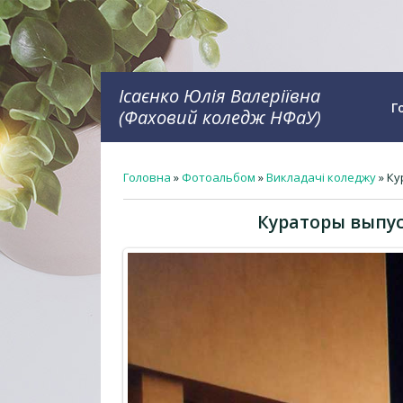
Ісаєнко Юлія Валеріївна
Г
(Фаховий коледж НФаУ)
Головна
»
Фотоальбом
»
Викладачі коледжу
» Ку
Кураторы выпус