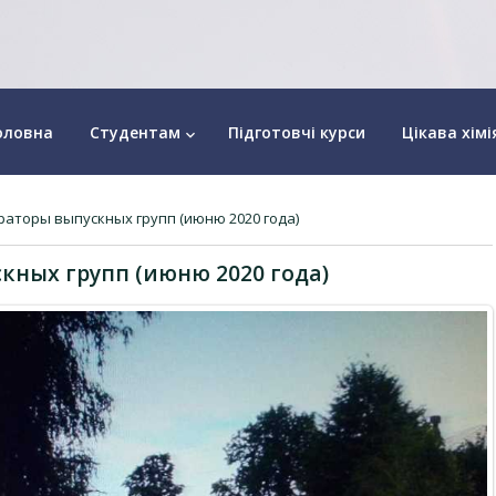
оловна
Студентам
Підготовчі курси
Цікава хімі
keyboard_arrow_down
раторы выпускных групп (июню 2020 года)
кных групп (июню 2020 года)