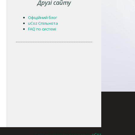
Друзі сайту
Офіційний блог
uCoz Спільнота
FAQ по системі
Сайт управляється системою
uCoz