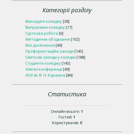
Категорії розділу
Викладачі коледжу
[38]
Випускники коледжу
[17]
Гурткова робота
[6]
Методичне об'єднання
[102]
Мої досягнення
[49]
Профорієнтаційні заходи
[145]
Святкові заходи у коледжі
[188]
Студенти коледжу
[145]
Хімічні конференції
[49]
ХНУ ім. В. Н. Каразіна
[84]
Статистика
Онлайн всього:
1
Гостей:
1
Користувачів:
0