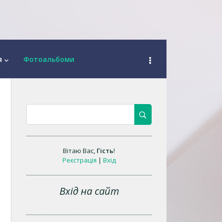
я
Фотоальбоми
keyboard_arrow_down
Вітаю Вас
,
Гість
!
Реєстрація
|
Вхід
Вхід на сайт