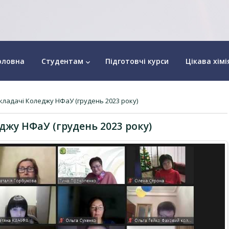
оловна
Студентам
Підготовчі курси
Цікава хімі
keyboard_arrow_down
кладачі Коледжу НФаУ (грудень 2023 року)
джу НФаУ (грудень 2023 року)