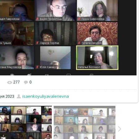
277
0
isaenkoyuliyavalerievna
дня 2023