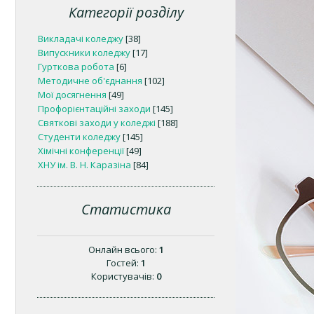
Категорії розділу
Викладачі коледжу
[38]
Випускники коледжу
[17]
Гурткова робота
[6]
Методичне об'єднання
[102]
Мої досягнення
[49]
Профорієнтаційні заходи
[145]
Святкові заходи у коледжі
[188]
Студенти коледжу
[145]
Хімічні конференції
[49]
ХНУ ім. В. Н. Каразіна
[84]
Статистика
Онлайн всього:
1
Гостей:
1
Користувачів:
0