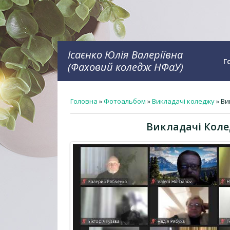
Ісаєнко Юлія Валеріївна
Г
(Фаховий коледж НФаУ)
Головна
»
Фотоальбом
»
Викладачі коледжу
» Ви
Викладачі Коле