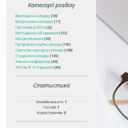
Категорії розділу
Викладачі коледжу
[38]
Випускники коледжу
[17]
Гурткова робота
[6]
Методичне об'єднання
[102]
Мої досягнення
[49]
Профорієнтаційні заходи
[145]
Святкові заходи у коледжі
[188]
Студенти коледжу
[145]
Хімічні конференції
[49]
ХНУ ім. В. Н. Каразіна
[84]
Статистика
Онлайн всього:
1
Гостей:
1
Користувачів:
0