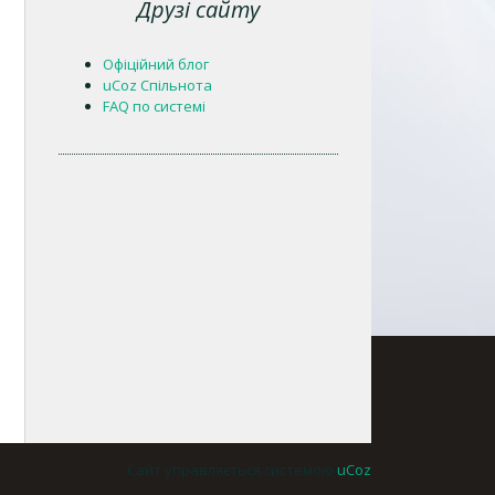
Друзі сайту
Офіційний блог
uCoz Спільнота
FAQ по системі
Сайт управляється системою
uCoz