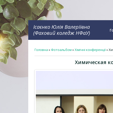
Ісаєнко Юлія Валеріївна
Г
(Фаховий коледж НФаУ)
Головна
»
Фотоальбом
»
Хімічні конференції
» Хи
Химическая ко