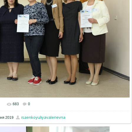
683
0
isaenkoyuliyavalerievna
вня 2019