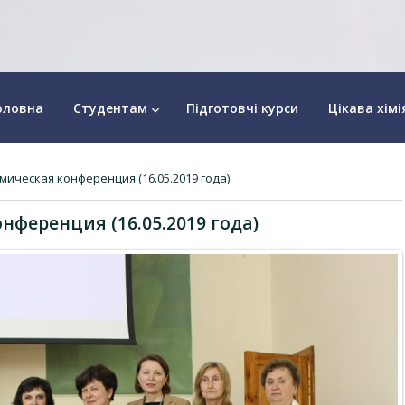
оловна
Студентам
Підготовчі курси
Цікава хімі
keyboard_arrow_down
мическая конференция (16.05.2019 года)
нференция (16.05.2019 года)