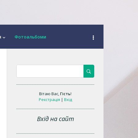
я
Фотоальбоми
keyboard_arrow_down
Вітаю Вас
,
Гість
!
Реєстрація
|
Вхід
Вхід на сайт