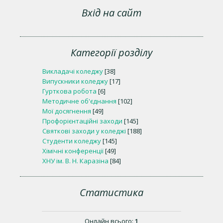
Вхід на сайт
Категорії розділу
Викладачі коледжу
[38]
Випускники коледжу
[17]
Гурткова робота
[6]
Методичне об'єднання
[102]
Мої досягнення
[49]
Профорієнтаційні заходи
[145]
Святкові заходи у коледжі
[188]
Студенти коледжу
[145]
Хімічні конференції
[49]
ХНУ ім. В. Н. Каразіна
[84]
Статистика
Онлайн всього:
1