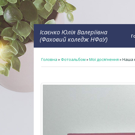
Ісаєнко Юлія Валеріївна
Г
(Фаховий коледж НФаУ)
Головна
»
Фотоальбом
»
Мої досягнення
» Наша 