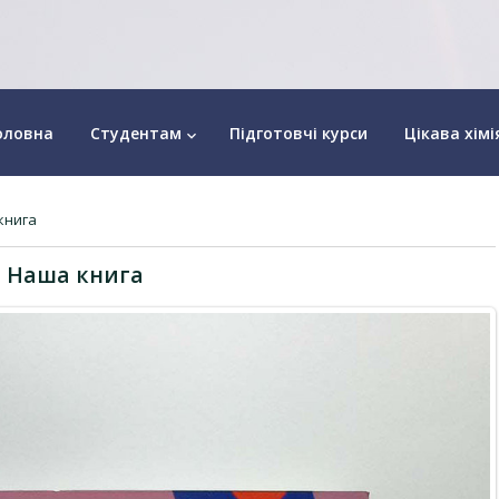
оловна
Студентам
Підготовчі курси
Цікава хімі
keyboard_arrow_down
книга
Наша книга