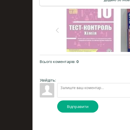
Додано
30 Жов
Всього коментарів
:
0
Увійдіть:
Відправити