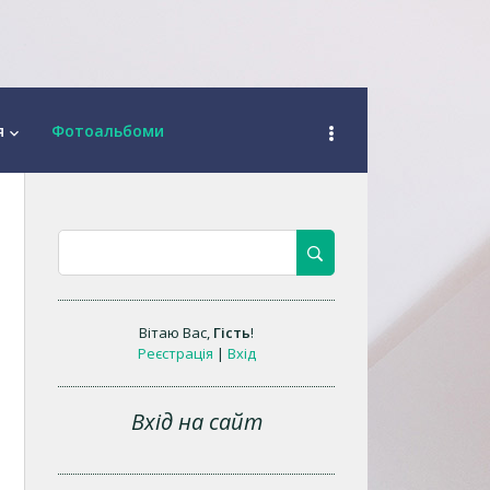
я
Фотоальбоми
keyboard_arrow_down
Вітаю Вас
,
Гість
!
Реєстрація
|
Вхід
Вхід на сайт