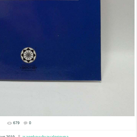
679
0
isaenkoyuliyavalerievna