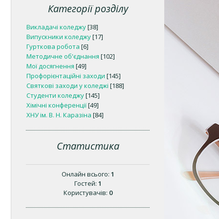
Категорії розділу
Викладачі коледжу
[38]
Випускники коледжу
[17]
Гурткова робота
[6]
Методичне об'єднання
[102]
Мої досягнення
[49]
Профорієнтаційні заходи
[145]
Святкові заходи у коледжі
[188]
Студенти коледжу
[145]
Хімічні конференції
[49]
ХНУ ім. В. Н. Каразіна
[84]
Статистика
Онлайн всього:
1
Гостей:
1
Користувачів:
0