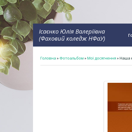
Ісаєнко Юлія Валеріївна
Г
(Фаховий коледж НФаУ)
Головна
»
Фотоальбом
»
Мої досягнення
» Наша 