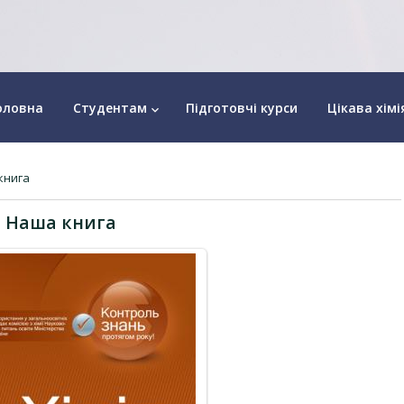
оловна
Студентам
Підготовчі курси
Цікава хімі
keyboard_arrow_down
книга
Наша книга