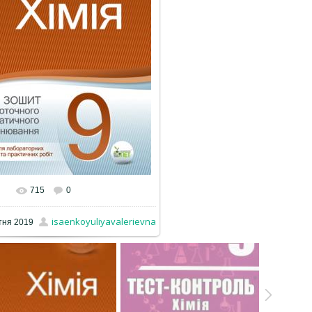
715
0
isaenkoyuliyavalerievna
тня 2019