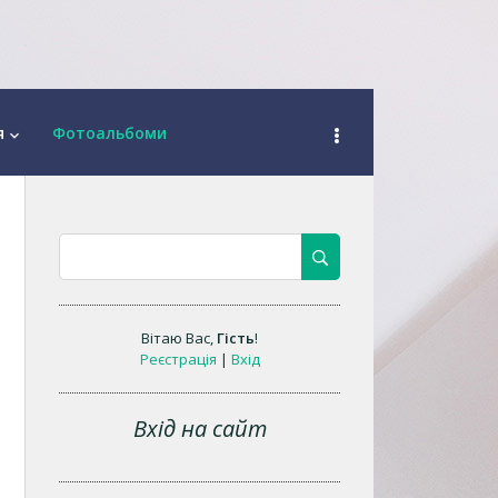
я
Фотоальбоми
keyboard_arrow_down
Вітаю Вас
,
Гість
!
Реєстрація
|
Вхід
Вхід на сайт