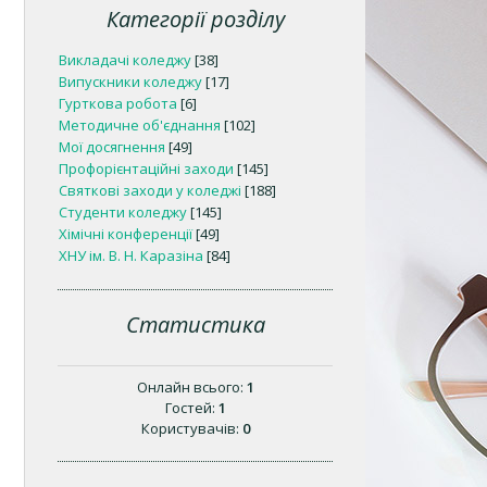
Категорії розділу
Викладачі коледжу
[38]
Випускники коледжу
[17]
Гурткова робота
[6]
Методичне об'єднання
[102]
Мої досягнення
[49]
Профорієнтаційні заходи
[145]
Святкові заходи у коледжі
[188]
Студенти коледжу
[145]
Хімічні конференції
[49]
ХНУ ім. В. Н. Каразіна
[84]
Статистика
Онлайн всього:
1
Гостей:
1
Користувачів:
0