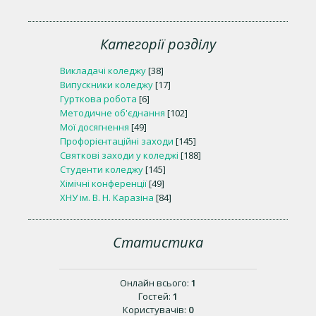
Категорії розділу
Викладачі коледжу
[38]
Випускники коледжу
[17]
Гурткова робота
[6]
Методичне об'єднання
[102]
Мої досягнення
[49]
Профорієнтаційні заходи
[145]
Святкові заходи у коледжі
[188]
Студенти коледжу
[145]
Хімічні конференції
[49]
ХНУ ім. В. Н. Каразіна
[84]
Статистика
Онлайн всього:
1
Гостей:
1
Користувачів:
0