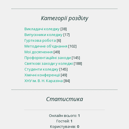
Категорії розділу
Викладачі коледжу
[38]
Випускники коледжу
[17]
Гурткова робота
[6]
Методичне об'єднання
[102]
Мої досягнення
[49]
Профорієнтаційні заходи
[145]
Святкові заходи у коледжі
[188]
Студенти коледжу
[145]
Хімічні конференції
[49]
ХНУ ім. В. Н. Каразіна
[84]
Статистика
Онлайн всього:
1
Гостей:
1
Користувачів:
0