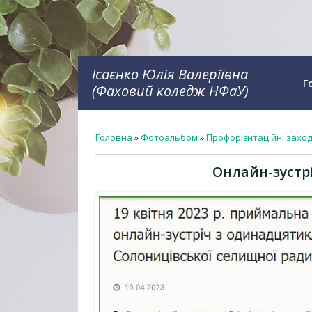
Ісаєнко Юлія Валеріївна
Г
(Фаховий коледж НФаУ)
Головна
»
Фотоальбом
»
Профорієнтаційні захо
Онлайн-зустрі