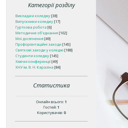
Категорії розділу
Викладачі коледжу
[38]
Випускники коледжу
[17]
Гурткова робота
[6]
Методичне об'єднання
[102]
Мої досягнення
[49]
Профорієнтаційні заходи
[145]
Святкові заходи у коледжі
[188]
Студенти коледжу
[145]
Хімічні конференції
[49]
ХНУ ім. В. Н. Каразіна
[84]
Статистика
Онлайн всього:
1
Гостей:
1
Користувачів:
0