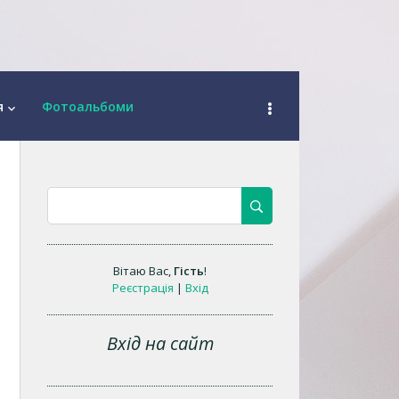
я
Фотоальбоми
keyboard_arrow_down
Вітаю Вас
,
Гість
!
Реєстрація
|
Вхід
Вхід на сайт