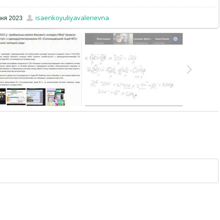
isaenkoyuliyavalerievna
вня 2023