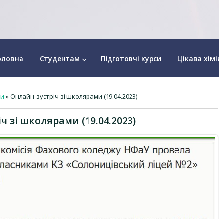
оловна
Студентам
Підготовчі курси
Цікава хімі
keyboard_arrow_down
ди
» Онлайн-зустріч зі школярами (19.04.2023)
ч зі школярами (19.04.2023)