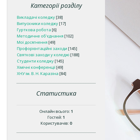
Категорії розділу
Викладачі коледжу
[38]
Випускники коледжу
[17]
Гурткова робота
[6]
Методичне об'єднання
[102]
Мої досягнення
[49]
Профорієнтаційні заходи
[145]
Святкові заходи у коледжі
[188]
Студенти коледжу
[145]
Хімічні конференції
[49]
ХНУ ім. В. Н. Каразіна
[84]
Статистика
Онлайн всього:
1
Гостей:
1
Користувачів:
0