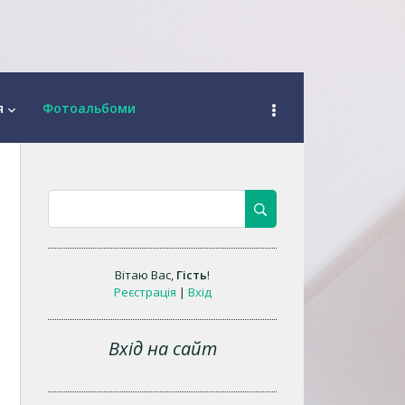
я
Фотоальбоми
keyboard_arrow_down
Вітаю Вас
,
Гість
!
Реєстрація
|
Вхід
Вхід на сайт