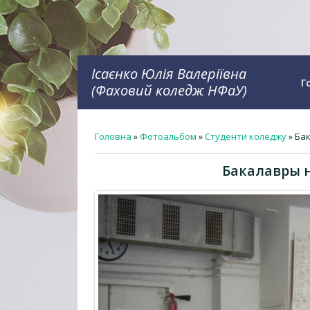
Ісаєнко Юлія Валеріївна
Г
(Фаховий коледж НФаУ)
Головна
»
Фотоальбом
»
Студенти коледжу
» Ба
Бакалавры 