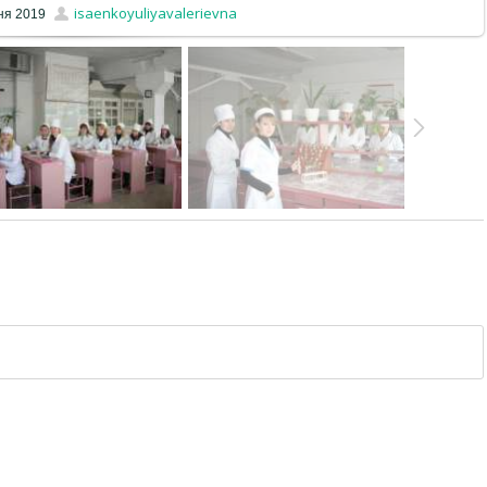
isaenkoyuliyavalerievna
ня 2019