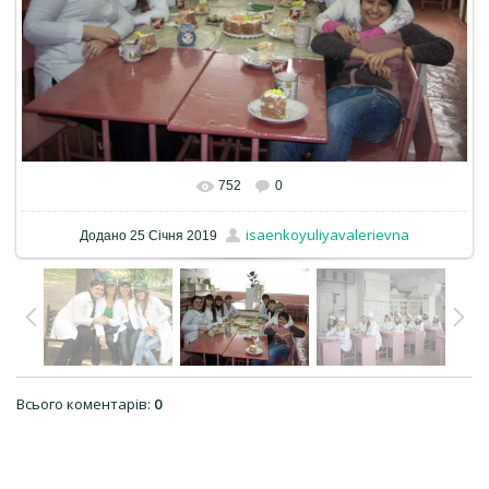
752
0
isaenkoyuliyavalerievna
Додано
25 Січня 2019
Всього коментарів
:
0