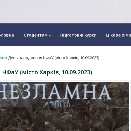
оловна
Студентам
Підготовчі курси
Цікава хімі
keyboard_arrow_down
джі
» День народження НФаУ (місто Харків, 10.09.2023)
ФаУ (місто Харків, 10.09.2023)