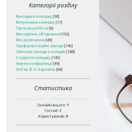
Категорії розділу
Викладачі коледжу
[38]
Випускники коледжу
[17]
Гурткова робота
[6]
Методичне об'єднання
[102]
Мої досягнення
[49]
Профорієнтаційні заходи
[145]
Святкові заходи у коледжі
[188]
Студенти коледжу
[145]
Хімічні конференції
[49]
ХНУ ім. В. Н. Каразіна
[84]
Статистика
Онлайн всього:
1
Гостей:
1
Користувачів:
0