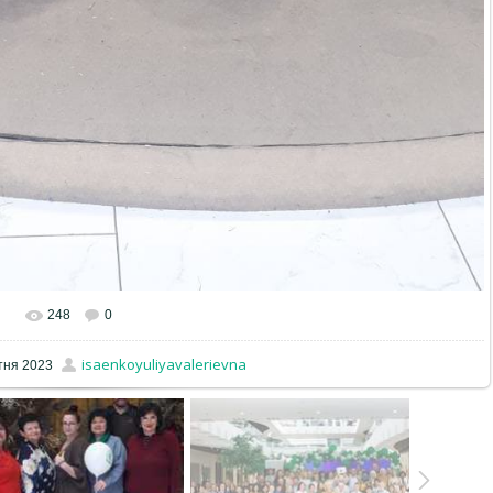
248
0
isaenkoyuliyavalerievna
тня 2023