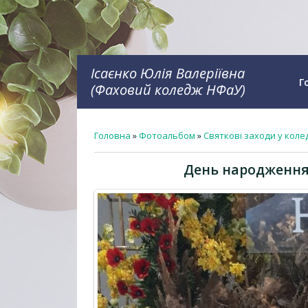
Ісаєнко Юлія Валеріївна
Г
(Фаховий коледж НФаУ)
Головна
»
Фотоальбом
»
Святкові заходи у коле
День народження Н