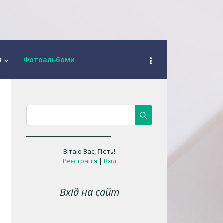
я
Фотоальбоми
keyboard_arrow_down
Вітаю Вас
,
Гість
!
Реєстрація
|
Вхід
Вхід на сайт